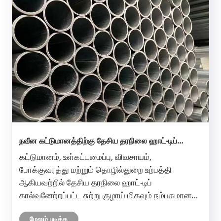
நவீன கட்டுமானத்திற்கு தேசிய தரநிலை ஹாட்-டிப்
கால்வனேற்றப்பட்ட சுற்று குழாய் ஏன் அவசியம்?
கட்டுமானம், உள்கட்டமைப்பு, விவசாயம்,
போக்குவரத்து மற்றும் தொழில்துறை உற்பத்தி
ஆகியவற்றில் தேசிய தரநிலை ஹாட்-டிப்
கால்வனேற்றப்பட்ட சுற்று குழாய் மிகவும் நம்பகமான
எஃகு பொருட்களில் ஒன்றாக மாறியுள்ளது.
மேலும் படிக்க
வாங்குபவர்கள் அடிக்கடி அரிப்பு, சீரற்ற தரம், குறுகிய