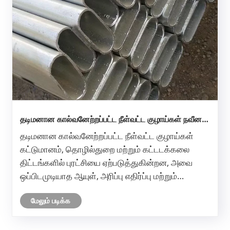
தடிமனான கால்வனேற்றப்பட்ட நீள்வட்ட குழாய்கள் நவீன
கட்டுமானத்திற்கு ஏன் முக்கியமானவை?
தடிமனான கால்வனேற்றப்பட்ட நீள்வட்ட குழாய்கள்
கட்டுமானம், தொழில்துறை மற்றும் கட்டடக்கலை
திட்டங்களில் புரட்சியை ஏற்படுத்துகின்றன, அவை
ஒப்பிடமுடியாத ஆயுள், அரிப்பு எதிர்ப்பு மற்றும்
கட்டமைப்பு திறன் ஆகியவற்றை வழங்குகின்றன. இந்த
மேலும் படிக்க
கட்டுரை அவற்றின் பயன்பாடுகள், உற்பத்தி
செயல்முறை, நன்மைகள் மற்றும் உங்கள் தி......