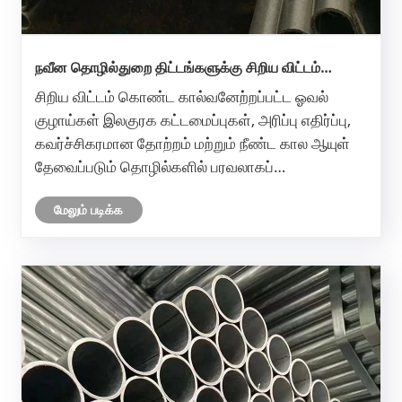
நவீன தொழில்துறை திட்டங்களுக்கு சிறிய விட்டம்
கொண்ட கால்வனேற்றப்பட்ட ஓவல் குழாய் ஏன்
சிறிய விட்டம் கொண்ட கால்வனேற்றப்பட்ட ஓவல்
இன்றியமையாததாகிறது?
குழாய்கள் இலகுரக கட்டமைப்புகள், அரிப்பு எதிர்ப்பு,
கவர்ச்சிகரமான தோற்றம் மற்றும் நீண்ட கால ஆயுள்
தேவைப்படும் தொழில்களில் பரவலாகப்
பயன்படுத்தப்படுகின்றன. அவற்றின் தனித்துவமான
மேலும் படிக்க
ஓவல் சுயவிவரம் இயந்திர வலிமை மற்றும் அழகியல்
முறையீடு இரண்டையும் வழங்குகிறது, அதே நே......