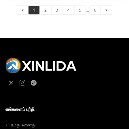
<
1
2
3
4
5
...
6
>
எங்களைப் பற்றி
நமது வரலாறு