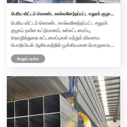
பெரிய விட்டம் கொண்ட கால்வனேற்றப்பட்ட சதுரக் குழாய்
ஏன் கட்டமைப்புப் பயன்பாடுகளுக்கான சிறந்த தேர்வாக
பெரிய விட்டம் கொண்ட கால்வனேற்றப்பட்ட சதுரக்
இருக்கிறது?
குழாய் நவீன கட்டுமானம், உள்கட்டமைப்பு,
தொழில்துறை கட்டமைப்புகள் மற்றும் விவசாய
பொறியியல் ஆகியவற்றில் முக்கியமான பொருளாக
மாறியுள்ளது. அதன் வலிமை, அரிப்பு எதிர்ப்பு மற்றும்
மேலும் படிக்க
கட்டமைப்பு நிலைத்தன்மை ஆகியவை உலகெங்கிலும்
உள்ள பொறியாளர்கள் மற்றும் கொள்முதல்
மேலாளர......