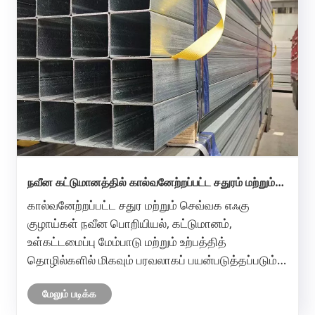
நவீன கட்டுமானத்தில் கால்வனேற்றப்பட்ட சதுரம் மற்றும்
செவ்வக ஸ்டீல் டியூப் இன்றியமையாதது எது?
கால்வனேற்றப்பட்ட சதுர மற்றும் செவ்வக எஃகு
குழாய்கள் நவீன பொறியியல், கட்டுமானம்,
உள்கட்டமைப்பு மேம்பாடு மற்றும் உற்பத்தித்
தொழில்களில் மிகவும் பரவலாகப் பயன்படுத்தப்படும்
கட்டமைப்புப் பொருட்களில் ஒன்றாக மாறியுள்ளன.
மேலும் படிக்க
அவற்றின் புகழ் வலிமை, அரிப்பு எதிர்ப்பு, நீண்ட சேவை
வாழ்க்கை மற்றும் செலவு-செயல்திறன் ஆ......