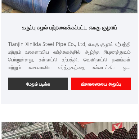
கருப்பு சுழல் பற்றவைக்கப்பட்ட எஃகு குழாய்
Tianjin Xinlida Steel Pipe Co., Ltd, எஃகு குழாய் உற்பத்தி
மற்றும் உலகளாவிய வர்த்தகத்தில் ஆழ்ந்த நிபுணத்துவம்
பெற்றுள்ளது, உள்நாட்டு உற்பத்தி, வெளிநாட்டு தளங்கள்
மற்றும் உலகளாவிய வர்த்தகத்தை உள்ளடக்கிய ஒரு
ஒருங்கிணைந்த சேவை அமைப்பை நிறுவுகிறது. அதன்
தயாரிப்புகள் தென்கிழக்கு ஆசியா, மத்திய கிழக்கு மற்றும்
மேலும் படிக்க
விசாரணையை அனுப்பு
பிற வெளிநாட்டுப் பகுதிகளுக்கு ஏற்றுமதி செய்யப்படுகின்றன.
நிறுவனம் முறையான இறக்குமதி மற்றும் ஏற்றுமதி தகுதிகள்
மற்றும் ஆண்டுக்கு 50 மில்லியன் டன் பெரிய அளவிலான
உற்பத்தி திறனைக் கொண்டுள்ளது. அதன் முதன்மை
தயாரிப்பு கருப்பு சுழல் பற்றவைக்கப்பட்ட எஃகு குழாய் ஆகும்,
இது அறிவார்ந்த உற்பத்தி உபகரணங்கள் மற்றும் முதிர்ந்த
உற்பத்தி செயல்முறைகளைப் பயன்படுத்தி உயர் செயல்திறன்,