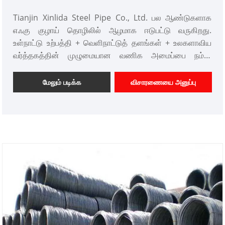
சரிசெய்தல்களுக்கு நிறுவனம் விரைவாக பதிலளிக்க முடியும்:
Tianjin Xinlida Steel Pipe Co., Ltd. பல ஆண்டுகளாக
ஆதாரம், தரம் மற்றும் சேவை. இது உலகளாவிய
எஃகு குழாய் தொழிலில் ஆழமாக ஈடுபட்டு வருகிறது.
வாங்குபவர்களுக்கு நம்பகமான குழாய் தீர்வுகளை
உள்நாட்டு உற்பத்தி + வெளிநாட்டுத் தளங்கள் + உலகளாவிய
வழங்குகிறது.
வர்த்தகத்தின் முழுமையான வணிக அமைப்பை நம்பி,
பிலிப்பைன்ஸில் உள்ள அதன் வெளிநாட்டு உற்பத்தித் தளத்தின்
முதிர்ந்த உற்பத்தித் திறன் மற்றும் சர்வதேச உற்பத்தித் தரத்தை
மேலும் படிக்க
விசாரணையை அனுப்பு
மேம்படுத்துவதன் மூலம், நிறுவனம் இந்த ஹாட் டிப்
கால்வனேற்றப்பட்ட சுற்றுக் குழாயை உருவாக்க தன்னை
அர்ப்பணித்துள்ளது. தயாரிப்பு நான்கு முக்கிய நன்மைகளைக்
கொண்டுள்ளது: நீண்ட கால அரிப்பு எதிர்ப்பு, அதிக வலிமை,
எளிதான நிறுவல் மற்றும் அதிக செலவு-செயல்திறன். இது
எளிதில் அரிப்பு, போதுமான சுமை தாங்கும் திறன், சிக்கலான
கட்டுமானம் மற்றும் வெளிப்புற, நிலத்தடி, கடலோர மற்றும்
இரசாயன பகுதிகளில் பயன்படுத்தப்படும் குழாய்களின் அதிக
கொள்முதல் செலவுகள் போன்ற தொழில்துறை வலி
புள்ளிகளை சரியாக தீர்க்கிறது. கட்டுமானம், ஆற்றல் மற்றும்
போக்குவரத்து ஆகியவற்றில் பல்வேறு பொறியியல்