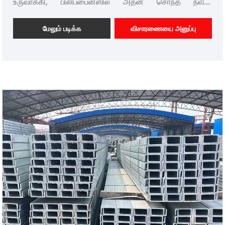
உருவாக்கி, பிலிப்பைன்ஸில் அதன் சொந்த நவீன
தொழிற்சாலை மற்றும் 50 மில்லியன் டன் வருடாந்திர உற்பத்தி
திறன், கட்டுமானத் துறை மற்றும் எரிசக்தி போன்ற பல
மேலும் படிக்க
விசாரணையை அனுப்பு
துறைகளில் ஆழமாக ஈடுபட்டுள்ளது. உயர்தர ரீபார்
தயாரிப்புகள். "தேசிய தரமான தரம், முழுமையான
விவரக்குறிப்புகள், போதுமான அளவு மற்றும் நெகிழ்வான
தனிப்பயனாக்கம்" ஆகியவை அதன் முக்கிய நன்மைகளாக,
இது வாங்குபவர்களுக்கு "நிர்மாணத்தை தாமதப்படுத்தும்
முழுமையற்ற விவரக்குறிப்புகள், பாதுகாப்பு அபாயங்களை
ஏற்படுத்தும் தரமற்ற தரம், நீண்ட டெலிவரி சுழற்சிகள்
செலவுகளை அதிகரிப்பது மற்றும் சிரமமான செயலாக்கம்
ஆகியவை" போன்ற முக்கிய வலி புள்ளிகளை முழுமையாக
தீர்க்கிறது. நிறுவனத்தின் உலகளாவிய விநியோகச் சங்கிலி
மற்றும் முதிர்ந்த உற்பத்தித் திறன்களை நம்பி, இது பல்வேறு
திட்டங்களுக்கு உயர் செயல்திறன், உயர்-நம்பகத் தீர்வுகளை
வழங்குகிறது, இது பொறியியல் கொள்முதல் செய்வதற்கான
நம்பகமான தேர்வாக அமைகிறது.