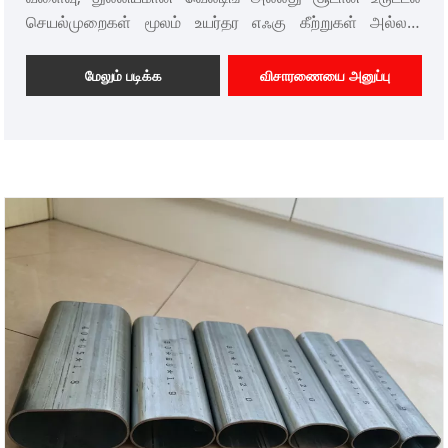
செயல்முறைகள் மூலம் உயர்தர எஃகு கீற்றுகள் அல்லது
தகடுகளால் செய்யப்பட்ட வெற்று எஃகு கூறுகளாகும்.
அவற்றின் குறுக்குவெட்டு ஒரு நிலையான செவ்வகமாகும்,
மேலும் படிக்க
விசாரணையை அனுப்பு
இது நிலையான 90° இல் உள்ள அனைத்து உள்
கோணங்களுடனும் உள்ளது. அவை முக்கியமாக சுமை
தாங்குதல், ஆதரவு மற்றும் சட்ட கட்டமைப்புகளில்
பயன்படுத்தப்படுகின்றன. தேசிய தரநிலை ஹாட்-டிப்
கால்வனேற்றப்பட்ட சதுரம் மற்றும் செவ்வக குழாய்கள்
எடையை 30%-50% குறைக்கிறது, வாகன பயன்பாடுகளில்
மைலேஜ் 12% அதிகரிக்கிறது. இந்த இலகுரக நன்மை
போக்குவரத்து மற்றும் நிறுவல் செலவுகளை கணிசமாக
குறைக்கிறது. தட்டையான தொடர்பு மேற்பரப்பு வடிவமைப்பு
அதிக இணைப்பு முறைகளை வழங்குகிறது, சுற்று எஃகு
குழாய்களுடன் ஒப்பிடும்போது நிறுவல் செயல்திறனை 40%
மேம்படுத்துகிறது, முனை இணைப்பு துல்லியம் ± 0.1 மிமீ
அடையும்.