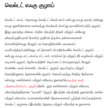
வெல்டட் எஃகு குழாய்
வெல்டட் பைப், அதாவது வெல்டட் ஸ்டீல் பைப் என்பது எஃகு தகடு அல்லது
எஃகு துண்டுகளை வளைத்து வெல்டிங் செய்து தயாரிக்கப்படும் குழாய்.
இது குறைந்த விலை, அதிக உற்பத்தி திறன் மற்றும் பல்வேறு
விவரக்குறிப்புகள் போன்ற குறிப்பிடத்தக்க நன்மைகளைக்
கொண்டுள்ளது, மேலும் பல தொழில்களில் பரவலாகப்
பயன்படுத்தப்படுகிறது. கட்டுமானப் பொறியியலில், வெல்டட் குழாய்
என்பது எஃகு கட்டமைப்பு சட்டகம், சாரக்கட்டு மற்றும் நீர் வழங்கல் மற்றும்
வடிகால் குழாய் ஆகியவற்றின் அடிப்படைப் பொருளாகும், மேலும்
மெல்லிய சுவர் கொண்ட வெல்டட் குழாய் குடியிருப்பு மற்றும்
தொழில்துறை ஆலைகளில் குழாய் அமைப்பதற்கு சிறந்த தேர்வாக
உள்ளது; எண்ணெய் மற்றும் எரிவாயு துறையில்,
தடித்த சுவர்
பற்றவைக்கப்பட்ட குழாய்
நீண்ட தூர எண்ணெய் மற்றும் எரிவாயு
பரிமாற்றத்திற்கான "தமனி" ஆகும். இயந்திர உற்பத்தித் துறையில், சுரங்க
மற்றும் விவசாய உபகரணங்களின் தேவைகளைப் பூர்த்தி செய்வதற்காக
வெல்டட் குழாயை இயந்திர ஆதரவு மற்றும் பரிமாற்ற கூறுகளாக