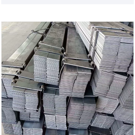
அறிமுகப்படுத்தியுள்ளோம். உலகளாவிய எஃகு குழாய் தீர்வுகள்
வழங்குநராக, எங்களின் கால்வனேற்றப்பட்ட சேனல் ஸ்டீல்
தேசிய தரநிலை துல்லியம், உயர்தர Q235B/Q355B
பொருட்கள், நீண்டகால அரிப்பு பாதுகாப்பு, முழு விவரக்குறிப்பு
இருப்பு மற்றும் தரமற்ற தனிப்பயனாக்குதல் திறன்களுக்கான
ஹாட் டிப் கால்வனைசிங் ஆகியவற்றை ஒருங்கிணைக்கிறது.
இது பொறியியல் கொள்முதலில் ஐந்து முக்கிய வலி
புள்ளிகளை நேரடியாகக் குறிப்பிடுகிறது: முழுமையற்ற
விவரக்குறிப்புகள், தரமற்ற பொருட்கள், மோசமான அரிப்பு
எதிர்ப்பு, மெதுவாக விநியோகம் மற்றும் நிறுவல் மறுவேலை.
கட்டுமானம், ஆற்றல், போக்குவரத்து மற்றும் இயந்திரங்கள்
உற்பத்தித் தொழில்களுக்கு மிகவும் நம்பகமான கட்டமைப்புப்
பொருட்களை நாங்கள் வழங்குகிறோம், அதே நேரத்தில்
கால்வனேற்றப்பட்ட பிளாட் ஸ்டீல் போன்ற எஃகுப் பொருட்களின்
தேவைகளுக்கு ஏற்றவாறு மாற்றியமைத்து, உலகளாவிய
வாடிக்கையாளர்களின் பொருள் தேவைகளுக்கு ஒரே
நேரத்தில் தீர்வு வழங்குகிறது.