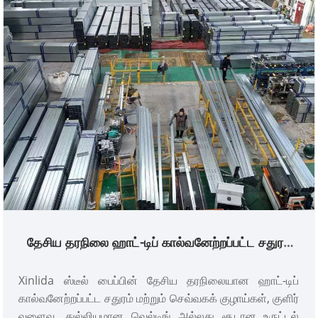
ஆதரிக்கப்படுகின்றன. உற்பத்தியாளரிடமிருந்து நேரடியாக,
அதிக செலவு-செயல்திறனை வழங்குகிறது.
தேசிய தரநிலை ஹாட்-டிப் கால்வனேற்றப்பட்ட சதுரம்
மற்றும் செவ்வக குழாய்கள்
Xinlida ஸ்டீல் பைப்பின் தேசிய தரநிலையான ஹாட்-டிப்
கால்வனேற்றப்பட்ட சதுரம் மற்றும் செவ்வகக் குழாய்கள், குளிர்
வளைவு, துல்லியமான வெல்டிங் அல்லது சூடான உருட்டல்