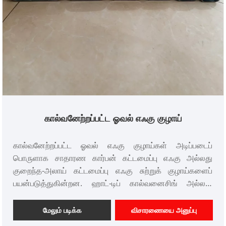
கால்வனேற்றப்பட்ட ஓவல் எஃகு குழாய்
கால்வனேற்றப்பட்ட ஓவல் எஃகு குழாய்கள் அடிப்படைப்
பொருளாக சாதாரண கார்பன் கட்டமைப்பு எஃகு அல்லது
குறைந்த-அலாய் கட்டமைப்பு எஃகு சுற்றுக் குழாய்களைப்
பயன்படுத்துகின்றன. ஹாட்-டிப் கால்வனைசிங் அல்லது
எலக்ட்ரோ-கால்வனைசிங் செயல்முறைகள் மூலம், குழாயின்
உள் மற்றும் வெளிப்புற மேற்பரப்பில் ஒரு சீரான மற்றும்
மேலும் படிக்க
விசாரணையை அனுப்பு
அடர்த்தியான துத்தநாக அடுக்கு உருவாகிறது. அதன்