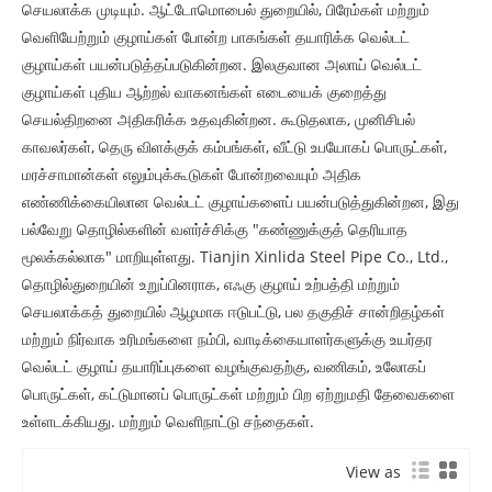
செயலாக்க முடியும். ஆட்டோமொபைல் துறையில், பிரேம்கள் மற்றும்
வெளியேற்றும் குழாய்கள் போன்ற பாகங்கள் தயாரிக்க வெல்டட்
குழாய்கள் பயன்படுத்தப்படுகின்றன. இலகுவான அலாய் வெல்டட்
குழாய்கள் புதிய ஆற்றல் வாகனங்கள் எடையைக் குறைத்து
செயல்திறனை அதிகரிக்க உதவுகின்றன. கூடுதலாக, முனிசிபல்
காவலர்கள், தெரு விளக்குக் கம்பங்கள், வீட்டு உபயோகப் பொருட்கள்,
மரச்சாமான்கள் எலும்புக்கூடுகள் போன்றவையும் அதிக
எண்ணிக்கையிலான வெல்டட் குழாய்களைப் பயன்படுத்துகின்றன, இது
பல்வேறு தொழில்களின் வளர்ச்சிக்கு "கண்ணுக்குத் தெரியாத
மூலக்கல்லாக" மாறியுள்ளது. Tianjin Xinlida Steel Pipe Co., Ltd.,
தொழில்துறையின் உறுப்பினராக, எஃகு குழாய் உற்பத்தி மற்றும்
செயலாக்கத் துறையில் ஆழமாக ஈடுபட்டு, பல தகுதிச் சான்றிதழ்கள்
மற்றும் நிர்வாக உரிமங்களை நம்பி, வாடிக்கையாளர்களுக்கு உயர்தர
வெல்டட் குழாய் தயாரிப்புகளை வழங்குவதற்கு, வணிகம், உலோகப்
பொருட்கள், கட்டுமானப் பொருட்கள் மற்றும் பிற ஏற்றுமதி தேவைகளை
உள்ளடக்கியது. மற்றும் வெளிநாட்டு சந்தைகள்.
View as