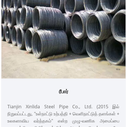
திட்டங்களுக்கு இது சிறந்த குழாய் தேர்வாகும்.
ரீபார்
Tianjin Xinlida Steel Pipe Co., Ltd. (2015 இல்
நிறுவப்பட்டது, "உள்நாட்டு உற்பத்தி + வெளிநாட்டுத் தளங்கள் +
உலகளாவிய வர்த்தகம்" என்ற முழு-வணிக அமைப்பை