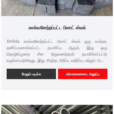
கால்வனேற்றப்பட்ட பிளாட் ஸ்டீல்
Xinlida கால்வனேற்றப்பட்ட பிளாட் ஸ்டீல் ஒரு உயர்தர,
தனிப்பயனாக்கப்பட்ட தயாரிப்பு ஆகும், இது ஒரு
தொழில்முறை சீன நிறுவனத்தால் தயாரிக்கப்பட்டு
வழங்கப்படுகிறது, இது சிறந்த அரிப்பு எதிர்ப்பு மற்றும் அதிக
வலிமையைப் பெருமைப்படுத்துகிறது. நிலையான மற்றும்
நம்பகமான தயாரிப்பு செயல்திறனை உறுதிப்படுத்த, மேம்பட்ட
மேலும் படிக்க
விசாரணையை அனுப்பு
ஹாட் டிப் கால்வனைசிங் தொழில்நுட்பத்தைப்
பயன்படுத்துகிறோம். இந்த தயாரிப்பு கட்டுமானம், மின்சாரம்,
நகராட்சி நிர்வாகம், இரசாயனம் மற்றும் பிற துறைகளில்
பரவலாகப் பயன்படுத்தப்படுகிறது, அதன் நம்பகமான தரம்
மற்றும் போட்டி விலைக்கு பெயர் பெற்றது. உலகளாவிய
வாடிக்கையாளர்களின் பல்வேறு கொள்முதல் தேவைகளைப்