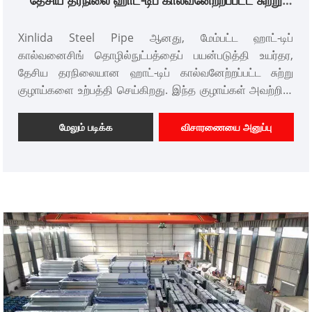
தேசிய தரநிலை ஹாட்-டிப் கால்வனேற்றப்பட்ட சுற்று
குழாய்
Xinlida Steel Pipe ஆனது, மேம்பட்ட ஹாட்-டிப்
கால்வனைசிங் தொழில்நுட்பத்தைப் பயன்படுத்தி உயர்தர,
தேசிய தரநிலையான ஹாட்-டிப் கால்வனேற்றப்பட்ட சுற்று
குழாய்களை உற்பத்தி செய்கிறது. இந்த குழாய்கள் அவற்றின்
உயர்ந்த அரிப்பு எதிர்ப்பு மற்றும் சிறந்த இயந்திர வலிமைக்காக
தொழில்துறையில் புகழ்பெற்றவை. அவற்றின் மேற்பரப்பில்
மேலும் படிக்க
விசாரணையை அனுப்பு
உருவாக்கப்பட்ட துத்தநாக அடுக்கு வெளிப்புற அரிக்கும்
ஊடகத்திலிருந்து திறம்பட தனிமைப்படுத்துகிறது, அவற்றின்
சேவை வாழ்க்கையை கணிசமாக நீட்டிக்கிறது. இந்த
நன்மைகளுடன், நீர் வழங்கல் மற்றும் வடிகால், தீ
தெளிப்பான்கள், முனிசிபல் காவலர்கள், ஒளிமின்னழுத்த
அமைப்புகள், தொழில்துறை குழாய்கள் மற்றும் இயற்கையை
ரசித்தல் வசதிகள் உள்ளிட்ட பல்வேறு பயன்பாடுகளுக்கு
தேசிய தரநிலை ஹாட்-டிப் கால்வனேற்றப்பட்ட சுற்று குழாய்கள்
பொருத்தமானவை. போதுமான இருப்பு உள்ளது, மேலும்
தனிப்பயன் நீளம், வெட்டுதல் மற்றும் செயலாக்கம் ஆகியவை