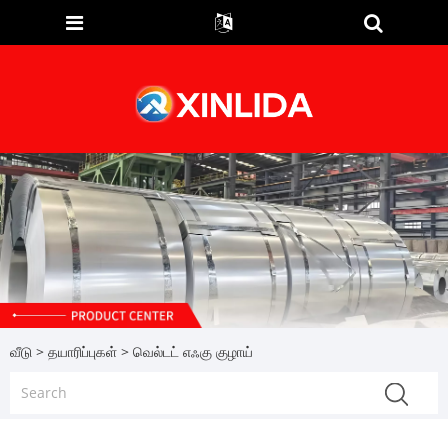
வீடு
>
தயாரிப்புகள்
> வெல்டட் எஃகு குழாய்