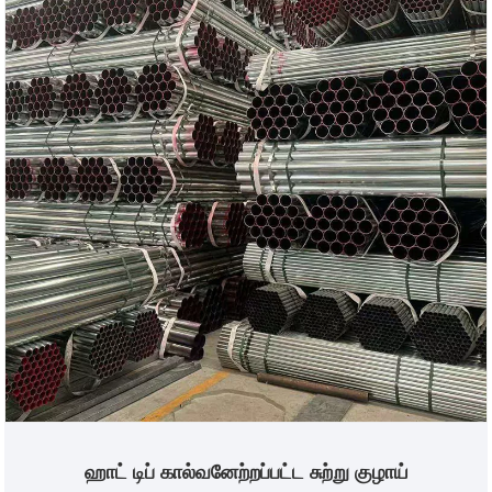
செலவு குறைந்த வெற்று குழாய் தயாரிப்புகளை
உருவாக்குகிறது. பொறியியல் திட்டங்களில் செலவுக்
கட்டுப்பாடு மற்றும் தனிப்பயனாக்கப்பட்ட இரண்டாம் நிலை
செயலாக்கத்திற்கான விருப்பமான தேர்வாக இந்தத் தயாரிப்பு
உள்ளது. சுழல் குழாயின் அதிக வலிமை, சிதைவு எதிர்ப்பு
மற்றும் பரந்த அளவிலான பெரிய விட்டம் விருப்பங்களை உறுதி
செய்யும் அதே வேளையில், கால்வனைசிங் மற்றும் பெயிண்டிங்
போன்ற மேற்பரப்பு அரிப்பு எதிர்ப்பு செயல்முறைகளின்
தேவையை இந்த தயாரிப்பு நீக்குகிறது. இது பல்வேறு உட்புற,
மேல்நிலை, தற்காலிக மற்றும் பைல் அடித்தள கட்டுமான
காட்சிகளுக்கு ஏற்றது, மேலும் அடுத்தடுத்த அரிப்பு எதிர்ப்பு
சிகிச்சையைச் செய்வதில் வாடிக்கையாளர்களுக்கு
ஆதரவளிக்கிறது. அதிக கொள்முதல் செலவுகள்,
தனிப்பயனாக்குதல் சிரமங்கள் மற்றும் வெளிநாட்டு
பொறியியல் மற்றும் உள்கட்டமைப்பு திட்டங்களில் நிலையற்ற
சப்ளை ஆகியவற்றின் வலி புள்ளிகளை நிவர்த்தி செய்ய,
திறமையான உற்பத்தியை கடுமையான தர பரிசோதனையுடன்
ஹாட் டிப் கால்வனேற்றப்பட்ட சுற்று குழாய்
இணைத்து, விவரக்குறிப்புகள் மற்றும் அளவு