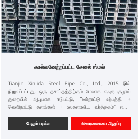
கால்வனேற்றப்பட்ட சேனல் ஸ்டீல்
Tianjin Xinlida Steel Pipe Co., Ltd., 2015 இல்
நிறுவப்பட்டது, ஒரு தசாப்தத்திற்கும் மேலாக எஃகு குழாய்
துறையில் ஆழமாக ஈடுபட்டு, "உள்நாட்டு உற்பத்தி +
வெளிநாட்டு தளங்கள் + உலகளாவிய வர்த்தகம்" என்ற
முழுமையான தொழில்துறை சங்கிலி அமைப்பை
உருவாக்குகிறது. சர்வதேச உற்பத்தித் தரநிலைகள் மற்றும்
மேலும் படிக்க
விசாரணையை அனுப்பு
நிலையான விநியோகச் சங்கிலியை நம்பி, எங்களின் முக்கிய
தயாரிப்பாக கால்வனேற்றப்பட்ட சேனல் ஸ்டீலை