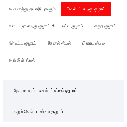
அனைத்து தயாரிப்புகளும்
வெல்டட் எஃகு குழாய்
தடையற்ற எஃகு குழாய்
வட்ட குழாய்
சதுர குழாய்
நீள்வட்ட குழாய்
சேனல் ஸ்டீல்
பிளாட் ஸ்டீல்
ஆங்கிள் ஸ்டீல்
நேராக மடிப்பு வெல்டட் ஸ்டீல் குழாய்
சுழல் வெல்டட் ஸ்டீல் குழாய்