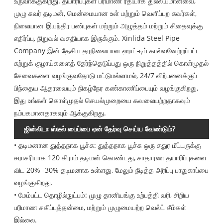
உருவாக்குகிறது. தயாரிப்புகள் பரிமாண ரீதியாக துல்லியமானவை,
முழு சுவர் தடிமன், மென்மையான உள் மற்றும் வெளிப்புற சுவர்கள்,
நிலையான இயந்திர பண்புகள் மற்றும் அழுத்தம் மற்றும் சிதைவுக்கு
எதிர்ப்பு, நிறுவல் வசதியாக இருக்கும். Xinlida Steel Pipe
Company இன் தேசிய தரநிலையான ஹாட்-டிப் கால்வனேற்றப்பட்ட
சுற்றுக் குழாய்களைத் தேர்ந்தெடுப்பது ஒரு நிறுத்தத்தில் கொள்முதல்
சேவைகளை வழங்குவதோடு மட்டுமல்லாமல், 24/7 விற்பனைக்குப்
பிந்தைய ஆதரவையும் நிகழ்நேர கண்காணிப்பையும் வழங்குகிறது,
இது உங்கள் கொள்முதல் செயல்முறையை கவலையற்றதாகவும்
நம்பகமானதாகவும் ஆக்குகிறது.
ஜின்லிடா ஸ்டீல் பைப்பை ஏன் தேர்வு செய்ய வேண்டும்?
• தடிமனான துத்தநாக பூச்சு: துத்தநாக பூச்சு ஒரு சதுர மீட்டருக்கு
சராசரியாக 120 கிராம் தடிமன் கொண்டது, சாதாரண தயாரிப்புகளை
விட 20% -30% தடிமனாக உள்ளது, மேலும் நீடித்த அரிப்பு பாதுகாப்பை
வழங்குகிறது.
• மேம்பட்ட தொழில்நுட்பம்: முழு தானியங்கு உற்பத்தி வரி, சிறிய
பரிமாண சகிப்புத்தன்மை, மற்றும் முழுமையற்ற வெல்ட் சீம்கள்
இல்லை.