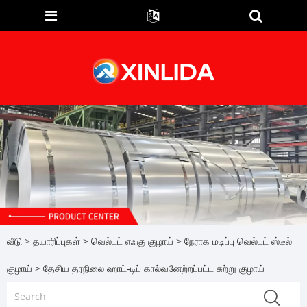
வீடு
>
தயாரிப்புகள்
>
வெல்டட் எஃகு குழாய்
>
நேராக மடிப்பு வெல்டட் ஸ்டீல்
குழாய்
> தேசிய தரநிலை ஹாட்-டிப் கால்வனேற்றப்பட்ட சுற்று குழாய்