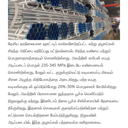
தேசிய தரநிலையான ஹாட்-டிப் கால்வனேற்றப்பட்ட சுற்று குழாய்கள்
சிறந்த அரிப்பை எதிர்ப்பது மட்டுமல்லாமல், சிறந்த வலிமை மற்றும்
பொருளாதாரத்தையும் கொண்டுள்ளது. அவற்றின் கார்பன் எஃகு
அடிப்படைப் பொருள் 235-345 MPa இடையே வலிமையைக்
கொண்டுள்ளது, மேலும் வட்ட குறுக்குவெட்டு வடிவமைப்பு மிகவும்
சீரான அழுத்த விநியோகத்தை அடைகிறது, மற்ற எஃகு
வடிவங்களுடன் ஒப்பிடும்போது 20%-30% பொருளைச் சேமிக்கிறது.
மேலும், அவற்றின் பிரகாசமான துத்தநாக பூச்சு வெளிப்படும்
நிறுவலுக்கு ஏற்றது, இரண்டாம் நிலை பூச்சு சிகிச்சையின் தேவையை
நீக்குகிறது, இதனால் செலவுகள் குறைக்கப்படுகின்றன மற்றும்
கட்டுமான செயல்திறனை மேம்படுத்துகிறது. நிறுவலின்
அடிப்படையில், இந்த குழாய்கள் பற்றவைக்க எளிதானவை,