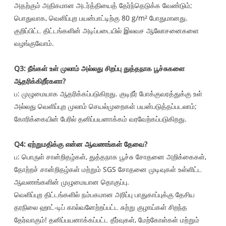
அதற்கும் அதிகமான அடர்த்தியைத் தேர்ந்தெடுக்க வேண்டும்;
பொதுவாக, வெளிப்புற பயன்பாட்டிற்கு 80 g/m² போதுமானது.
குறிப்பிட்ட திட்டங்களின் அடிப்படையில் இலவச ஆலோசனைகளை
வழங்குவோம்.
Q3: நீங்கள் உள் முலாம் அல்லது சிறப்பு துத்தநாக பூச்சுகளை
ஆதரிக்கிறீர்களா?
ப: முழுமையாக ஆதரிக்கப்படுகிறது. குடிநீர் போக்குவரத்துக்கு உள்
அல்லது வெளிப்புற முலாம் செயல்முறைகள் பயன்படுத்தப்படலாம்;
கோரிக்கையின் பேரில் தனிப்பயனாக்கம் வரவேற்கப்படுகிறது.
Q4: ஏற்றுமதிக்கு என்ன ஆவணங்கள் தேவை?
ப: பொருள் சான்றிதழ்கள், துத்தநாக பூச்சு சோதனை அறிக்கைகள்,
தோற்றச் சான்றிதழ்கள் மற்றும் SGS சோதனை முடிவுகள் உள்ளிட்ட
ஆவணங்களின் முழுமையான தொகுப்பு.
வெளிப்புற திட்டங்களில் நம்பகமான அரிப்பு பாதுகாப்புக்கு தேசிய
தரநிலை ஹாட்-டிப் கால்வனேற்றப்பட்ட சுற்று குழாய்கள் சிறந்த
தேர்வாகும்! தனிப்பயனாக்கப்பட்ட தீர்வுகள், மேற்கோள்கள் மற்றும்