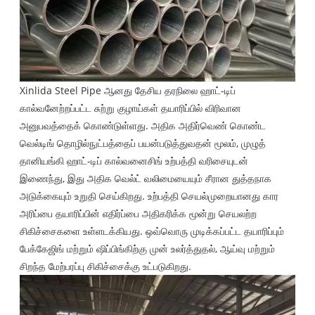
Xinlida Steel Pipe ஆனது தேசிய தரநிலை ஹாட்-டிப்
கால்வனேற்றப்பட்ட சுற்று குழாய்கள் தயாரிப்பில் விரிவான
அனுபவத்தைக் கொண்டுள்ளது. அதிக அதிர்வெண் கொண்ட
வெல்டிங் தொழில்நுட்பத்தைப் பயன்படுத்துவதன் மூலம், முழுத்
தானியங்கி ஹாட்-டிப் கால்வனைசிங் உற்பத்தி வரிசையுடன்
இணைந்து, இது அதிக வெல்ட் வலிமையையும் சீரான துத்தநாக
அடுக்கையும் உறுதி செய்கிறது. உற்பத்தி செயல்முறையானது கார
அரிப்பை தயாரிப்பின் எதிர்ப்பை அதிகரிக்க மூன்று செயலற்ற
சிகிச்சைகளை உள்ளடக்கியது. ஒவ்வொரு முடிக்கப்பட்ட தயாரிப்பும்
பேக்கேஜிங் மற்றும் ஷிப்பிங்கிற்கு முன் உலர்த்துதல், ஆய்வு மற்றும்
சிறந்த மேற்பரப்பு சிகிச்சைக்கு உட்படுகிறது.