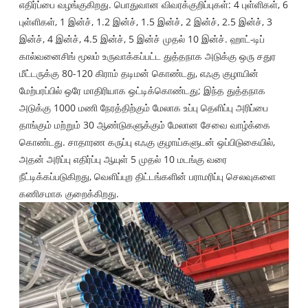
எதிர்ப்பை வழங்குகிறது. பொதுவான விவரக்குறிப்புகள்: 4 புள்ளிகள், 6
புள்ளிகள், 1 இன்ச், 1.2 இன்ச், 1.5 இன்ச், 2 இன்ச், 2.5 இன்ச், 3
இன்ச், 4 இன்ச், 4.5 இன்ச், 5 இன்ச் முதல் 10 இன்ச். ஹாட்-டிப்
கால்வனைசிங் மூலம் உருவாக்கப்பட்ட துத்தநாக அடுக்கு ஒரு சதுர
மீட்டருக்கு 80-120 கிராம் தடிமன் கொண்டது, எஃகு குழாயின்
மேற்பரப்பில் ஒரே மாதிரியாக ஒட்டிக்கொண்டது; இந்த துத்தநாக
அடுக்கு 1000 மணி நேரத்திற்கும் மேலாக உப்பு தெளிப்பு அரிப்பை
தாங்கும் மற்றும் 30 ஆண்டுகளுக்கும் மேலான சேவை வாழ்க்கை
கொண்டது. சாதாரண கருப்பு எஃகு குழாய்களுடன் ஒப்பிடுகையில்,
அதன் அரிப்பு எதிர்ப்பு ஆயுள் 5 முதல் 10 மடங்கு வரை
நீட்டிக்கப்படுகிறது, வெளிப்புற திட்டங்களின் பராமரிப்பு செலவுகளை
கணிசமாக குறைக்கிறது.