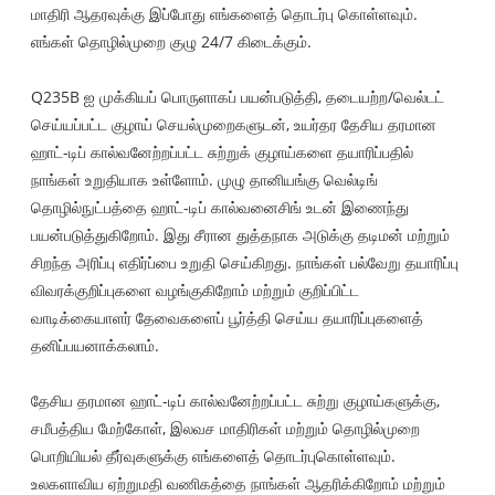
மாதிரி ஆதரவுக்கு இப்போது எங்களைத் தொடர்பு கொள்ளவும்.
எங்கள் தொழில்முறை குழு 24/7 கிடைக்கும்.
Q235B ஐ முக்கியப் பொருளாகப் பயன்படுத்தி, தடையற்ற/வெல்டட்
செய்யப்பட்ட குழாய் செயல்முறைகளுடன், உயர்தர தேசிய தரமான
ஹாட்-டிப் கால்வனேற்றப்பட்ட சுற்றுக் குழாய்களை தயாரிப்பதில்
நாங்கள் உறுதியாக உள்ளோம். முழு தானியங்கு வெல்டிங்
தொழில்நுட்பத்தை ஹாட்-டிப் கால்வனைசிங் உடன் இணைந்து
பயன்படுத்துகிறோம். இது சீரான துத்தநாக அடுக்கு தடிமன் மற்றும்
சிறந்த அரிப்பு எதிர்ப்பை உறுதி செய்கிறது. நாங்கள் பல்வேறு தயாரிப்பு
விவரக்குறிப்புகளை வழங்குகிறோம் மற்றும் குறிப்பிட்ட
வாடிக்கையாளர் தேவைகளைப் பூர்த்தி செய்ய தயாரிப்புகளைத்
தனிப்பயனாக்கலாம்.
தேசிய தரமான ஹாட்-டிப் கால்வனேற்றப்பட்ட சுற்று குழாய்களுக்கு,
சமீபத்திய மேற்கோள், இலவச மாதிரிகள் மற்றும் தொழில்முறை
பொறியியல் தீர்வுகளுக்கு எங்களைத் தொடர்புகொள்ளவும்.
உலகளாவிய ஏற்றுமதி வணிகத்தை நாங்கள் ஆதரிக்கிறோம் மற்றும்