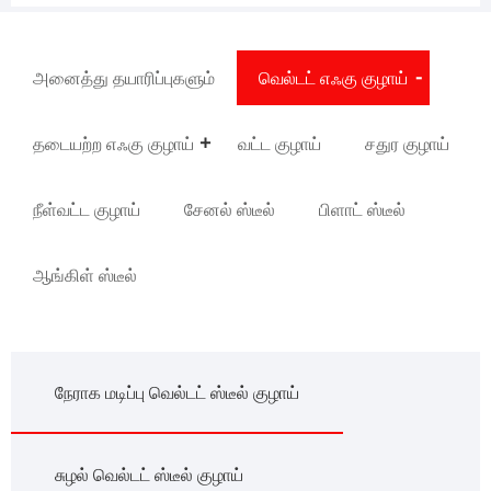
அனைத்து தயாரிப்புகளும்
வெல்டட் எஃகு குழாய்
தடையற்ற எஃகு குழாய்
வட்ட குழாய்
சதுர குழாய்
நீள்வட்ட குழாய்
சேனல் ஸ்டீல்
பிளாட் ஸ்டீல்
ஆங்கிள் ஸ்டீல்
நேராக மடிப்பு வெல்டட் ஸ்டீல் குழாய்
சுழல் வெல்டட் ஸ்டீல் குழாய்