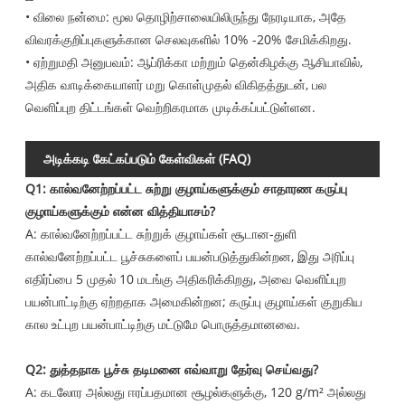
• விலை நன்மை: மூல தொழிற்சாலையிலிருந்து நேரடியாக, அதே
விவரக்குறிப்புகளுக்கான செலவுகளில் 10% -20% சேமிக்கிறது.
• ஏற்றுமதி அனுபவம்: ஆப்ரிக்கா மற்றும் தென்கிழக்கு ஆசியாவில்,
அதிக வாடிக்கையாளர் மறு கொள்முதல் விகிதத்துடன், பல
வெளிப்புற திட்டங்கள் வெற்றிகரமாக முடிக்கப்பட்டுள்ளன.
அடிக்கடி கேட்கப்படும் கேள்விகள் (FAQ)
Q1: கால்வனேற்றப்பட்ட சுற்று குழாய்களுக்கும் சாதாரண கருப்பு
குழாய்களுக்கும் என்ன வித்தியாசம்?
A: கால்வனேற்றப்பட்ட சுற்றுக் குழாய்கள் சூடான-துளி
கால்வனேற்றப்பட்ட பூச்சுகளைப் பயன்படுத்துகின்றன, இது அரிப்பு
எதிர்ப்பை 5 முதல் 10 மடங்கு அதிகரிக்கிறது, அவை வெளிப்புற
பயன்பாட்டிற்கு ஏற்றதாக அமைகின்றன; கருப்பு குழாய்கள் குறுகிய
கால உட்புற பயன்பாட்டிற்கு மட்டுமே பொருத்தமானவை.
Q2: துத்தநாக பூச்சு தடிமனை எவ்வாறு தேர்வு செய்வது?
A: கடலோர அல்லது ஈரப்பதமான சூழல்களுக்கு, 120 g/m² அல்லது