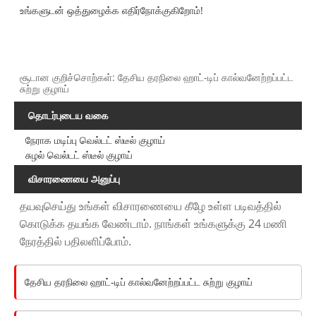
உங்களுடன் ஒத்துழைக்க எதிர்நோக்குகிறோம்!
சூடான குறிச்சொற்கள்: தேசிய தரநிலை ஹாட்-டிப் கால்வனேற்றப்பட்ட
சுற்று குழாய்
தொடர்புடைய வகை
நேராக மடிப்பு வெல்டட் ஸ்டீல் குழாய்
சுழல் வெல்டட் ஸ்டீல் குழாய்
விசாரணையை அனுப்பு
தயவுசெய்து உங்கள் விசாரணையை கீழே உள்ள படிவத்தில்
கொடுக்க தயங்க வேண்டாம். நாங்கள் உங்களுக்கு 24 மணி
நேரத்தில் பதிலளிப்போம்.