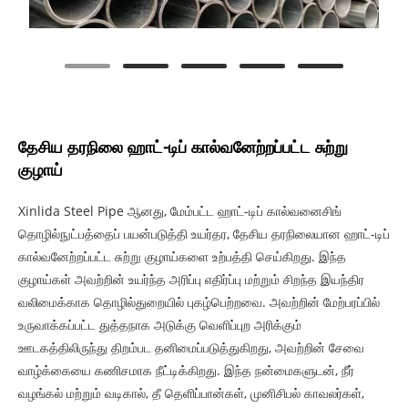
தேசிய தரநிலை ஹாட்-டிப் கால்வனேற்றப்பட்ட சுற்று
குழாய்
Xinlida Steel Pipe ஆனது, மேம்பட்ட ஹாட்-டிப் கால்வனைசிங்
தொழில்நுட்பத்தைப் பயன்படுத்தி உயர்தர, தேசிய தரநிலையான ஹாட்-டிப்
கால்வனேற்றப்பட்ட சுற்று குழாய்களை உற்பத்தி செய்கிறது. இந்த
குழாய்கள் அவற்றின் உயர்ந்த அரிப்பு எதிர்ப்பு மற்றும் சிறந்த இயந்திர
வலிமைக்காக தொழில்துறையில் புகழ்பெற்றவை. அவற்றின் மேற்பரப்பில்
உருவாக்கப்பட்ட துத்தநாக அடுக்கு வெளிப்புற அரிக்கும்
ஊடகத்திலிருந்து திறம்பட தனிமைப்படுத்துகிறது, அவற்றின் சேவை
வாழ்க்கையை கணிசமாக நீட்டிக்கிறது. இந்த நன்மைகளுடன், நீர்
வழங்கல் மற்றும் வடிகால், தீ தெளிப்பான்கள், முனிசிபல் காவலர்கள்,