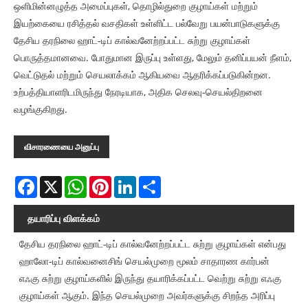
ஒளிமின்னழுத்த அமைப்புகள், தொழில்துறை குழாய்கள் மற்றும்
இயற்கையை ரசித்தல் வசதிகள் உள்ளிட்ட பல்வேறு பயன்பாடுகளுக்கு
தேசிய தரநிலை ஹாட்-டிப் கால்வனேற்றப்பட்ட சுற்று குழாய்கள்
பொருத்தமானவை. போதுமான இருப்பு உள்ளது, மேலும் தனிப்பயன் நீளம்,
வெட்டுதல் மற்றும் செயலாக்கம் ஆகியவை ஆதரிக்கப்படுகின்றன.
உற்பத்தியாளரிடமிருந்து நேரடியாக, அதிக செலவு-செயல்திறனை
வழங்குகிறது.
விசாரணையை அனுப்பு
Facebook
X
WhatsApp
Pinterest
LinkedIn
Share
தயாரிப்பு விளக்கம்
தேசிய தரநிலை ஹாட்-டிப் கால்வனேற்றப்பட்ட சுற்று குழாய்கள் என்பது
ஹாலோ-டிப் கால்வனைசிங் செயல்முறை மூலம் சாதாரண கார்பன்
எஃகு சுற்று குழாய்களில் இருந்து தயாரிக்கப்பட்ட வெற்று சுற்று எஃகு
குழாய்கள் ஆகும். இந்த செயல்முறை அவர்களுக்கு சிறந்த அரிப்பு